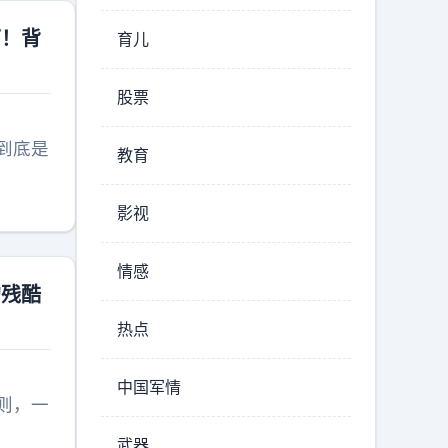
下！背
育儿
股票
到底是
教育
影视
情感
的残酷
热点
中国军情
则，一
武器