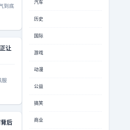
汽车
气到底
历史
国际
真正让
游戏
动漫
佩服
公益
搞笑
商业
商背后