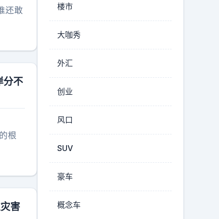
楼市
谁还敢
大咖秀
外汇
岸分不
创业
风口
的根
SUV
豪车
概念车
次灾害