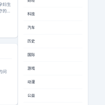
财经
孕妇生
疗的普
科技
承受。
汽车
历史
国际
游戏
的问
。
动漫
公益