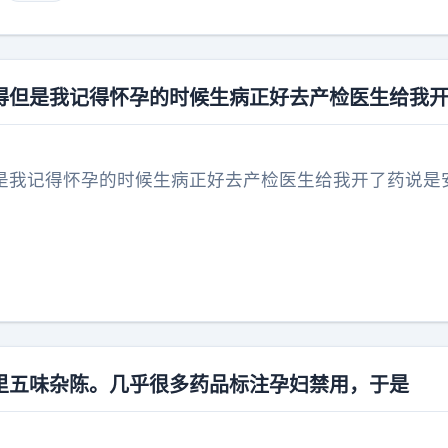
儿神经管的损伤，远比在医生指导下使用B类抗生素的风
禁用”，很多时候是因为缺乏伦理实验数据，而非证实了毒
而陷入炎症风暴甚至败血症时，那个被拼命保护的胎儿，
。真正的负责，不是用肉身去硬扛生理极限，而是学会在
得但是我记得怀孕的时候生病正好去产检医生给我
做出收益大于风险的理性选择。毕竟，守护新生命的前提
学对待的、鲜活的人。孕妇生病硬抗
是我记得怀孕的时候生病正好去产检医生给我开了药说是
里五味杂陈。几乎很多药品标注孕妇禁用，于是