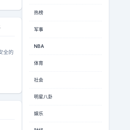
险大得
性。当
热榜
其实正
产科医
开
军事
，是母
NBA
安全的
体育
社会
明星八卦
娱乐