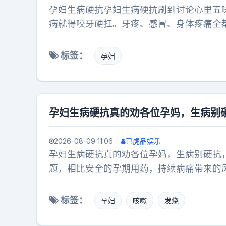
孕妇生病硬抗孕妇生病硬抗刷到讨论心里五
病就得咬牙硬扛。牙疼、感冒、身体疼痛全
通人。不是生病硬扛才是对宝宝负责，希望
同城热点创作计划邹平·樱花山风景区
标签：
孕妇
孕妇生病硬抗真的劝各位孕妈，生病别
2026-08-09 11:06
已虎品娱乐
孕妇生病硬抗真的劝各位孕妈，生病别硬抗
题，相比安全的孕期用药，持续病痛带来的
标签：
孕妇
咳嗽
发烧