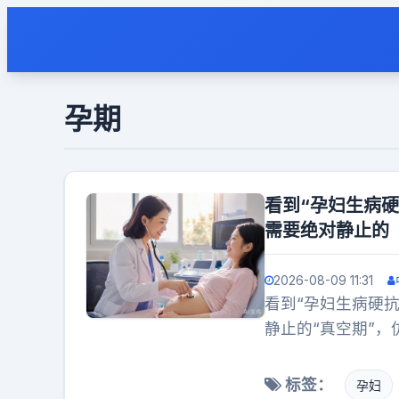
孕期
看到“孕妇生病
需要绝对静止的
2026-08-09 11:31
看到“孕妇生病硬
静止的“真空期”
染靠喝水，哪怕难
风险”的病态追求
标签：
孕妇