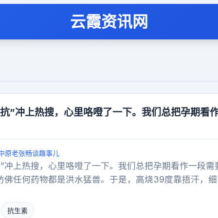
云霞资讯网
硬抗”冲上热搜，心里咯噔了一下。我们总把孕期看
中原老张畅谈趣事儿
抗”冲上热搜，心里咯噔了一下。我们总把孕期看作一段需
，仿佛任何药物都是洪水猛兽。于是，高烧39度靠捂汗，细
受得整夜失眠，也要守着“为了孩子好”的自我感动。这种
，本质上是一种缺乏科学支撑的认知错位。医学上早有定
抗生素