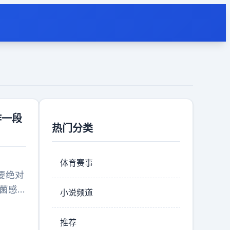
作一段
热门分类
体育赛事
要绝对
菌感
小说频道
对“零
论：孕
推荐