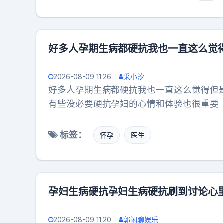
早期持续高热对胎
多。所谓的“孕妇
母体因为拖延治疗
处在最危险的孤岛
好多人孕期生病都硬抗我也一直这么觉
生的专业评估下，
亲首先是一个被科
2026-08-09 11:26
采小汐
好多人孕期生病都硬抗我也一直这么觉得但
有些没必要硬抗孕妇的心情和体验也很重要
标签：
怀孕
医生
孕妇生病硬抗孕妇生病硬抗刷到讨论心
2026-08-09 11:20
郭闲聊娱乐