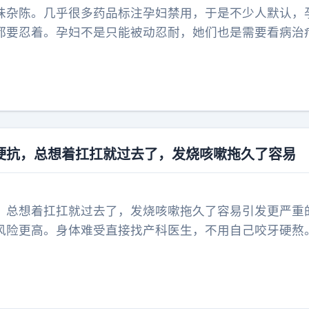
味杂陈。几乎很多药品标注孕妇禁用，于是不少人默认，
都要忍着。孕妇不是只能被动忍耐，她们也是需要看病治
能有更多适配孕妇的诊疗方案，别让孕期的病痛只能独自
硬抗，总想着扛扛就过去了，发烧咳嗽拖久了容易
，总想着扛扛就过去了，发烧咳嗽拖久了容易引发更严重
风险更高。身体难受直接找产科医生，不用自己咬牙硬熬