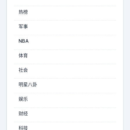
拓
者
热榜
身
高
军事
超
过
NBA
2
米
体育
的
球
社会
员
：
明星八卦
1
、
娱乐
克
林
财经
根
—
科技
—