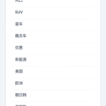
风口
及
乌
周
冲
SUV
边
突
地
豪车
区
发
概念车
动
优惠
空
袭
新能源
。
面
美国
对
新
欧洲
一
“
轮
朝日韩
马
袭
云