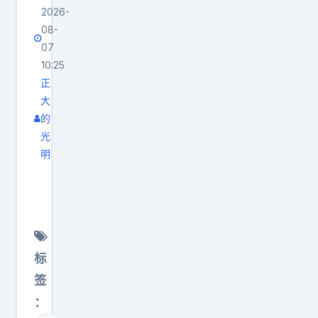
感
2026-
到
08-
疲
07
惫
10:25
正
，
大
也
的
不
光
会
明
因
“
为
马
俄
云
罗
投
斯
资
标
的
美
签
军
国
：
事
A