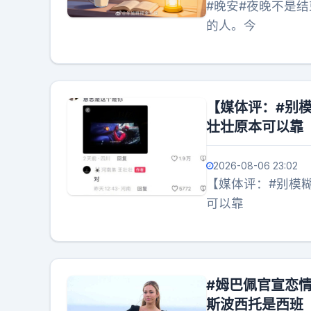
#晚安#夜晚不是
的人。今
【媒体评：#别
壮壮原本可以靠
2026-08-06 23:02
【媒体评：#别模
可以靠
#姆巴佩官宣恋
斯波西托是西班