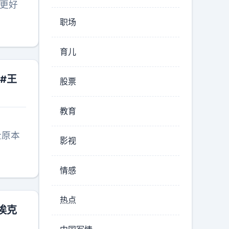
更好
职场
育儿
#王
股票
教育
壮原本
影视
情感
热点
埃克