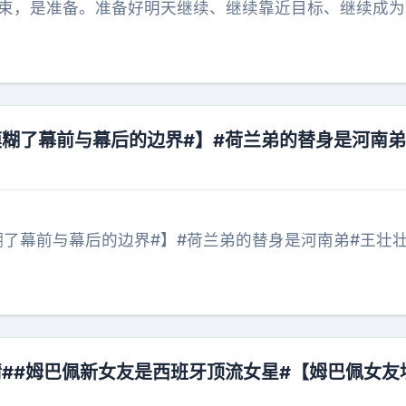
结束，是准备。准备好明天继续、继续靠近目标、继续成为
模糊了幕前与幕后的边界#】#荷兰弟的替身是河南弟
糊了幕前与幕后的边界#】#荷兰弟的替身是河南弟#王壮
情##姆巴佩新女友是西班牙顶流女星#【姆巴佩女友