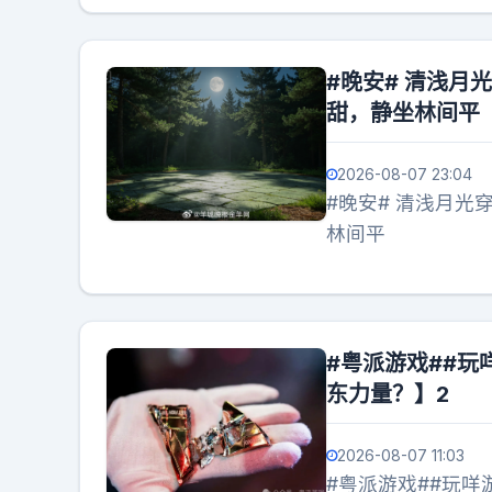
#晚安# 清浅
甜，静坐林间平
2026-08-07 23:04
#晚安# 清浅月
林间平
#粤派游戏##玩
东力量？】2
2026-08-07 11:03
#粤派游戏##玩