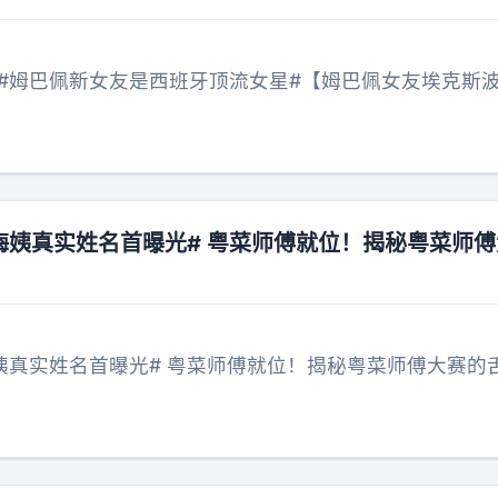
##姆巴佩新女友是西班牙顶流女星#【姆巴佩女友埃克斯
梅姨真实姓名首曝光# 粤菜师傅就位！揭秘粤菜师
粤菜师傅就位！揭秘粤菜师傅大赛的舌尖秘