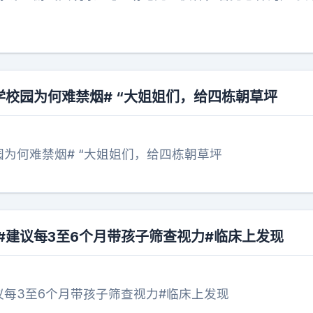
学校园为何难禁烟# “大姐姐们，给四栋朝草坪
园为何难禁烟# “大姐姐们，给四栋朝草坪
#建议每3至6个月带孩子筛查视力#临床上发现
议每3至6个月带孩子筛查视力#临床上发现