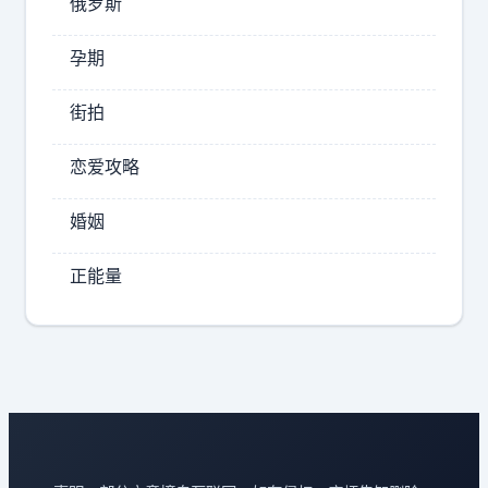
俄罗斯
孕期
街拍
恋爱攻略
婚姻
正能量