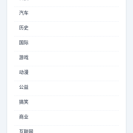
汽车
历史
国际
游戏
动漫
公益
搞笑
商业
互联网