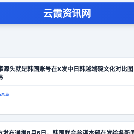
云霞资讯网
事源头就是韩国账号在X发中日韩越端碗文化对比图
韩
恋岛
方发布通报​8月6日，韩国联合参谋本部在发给各新