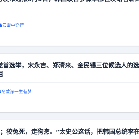
云雾中穿行
党首选举，宋永吉、郑清来、金民锡三位候选人的
掘
冬萱深一生有梦
藏；狡兔死，走狗烹。”太史公这话，把韩国总统李