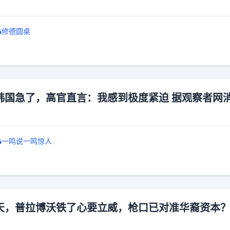
修德圆桌
韩国急了，高官直言：我感到极度紧迫 据观察者网
一鸣说一鸣惊人
天，普拉博沃铁了心要立威，枪口已对准华裔资本？