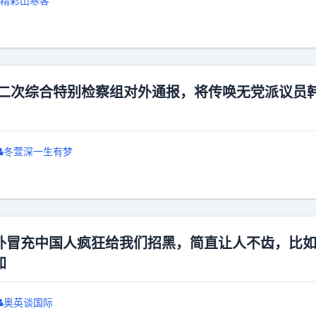
精彩山寒客
第二次综合特别检察组对外通报，将传唤无党派议员
冬萱深一生有梦
外冒充中国人疯狂给我们招黑，简直让人不齿，比
加
奥英谈国际