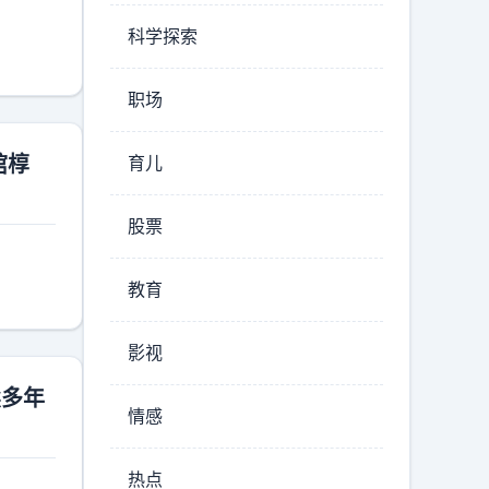
科学探索
职场
棺椁
育儿
股票
教育
影视
续多年
情感
热点