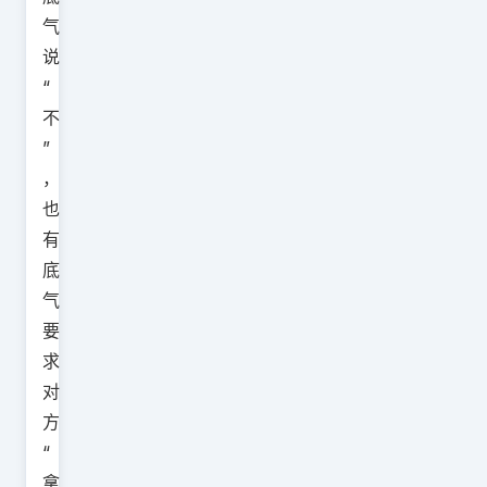
气
说
“
不
”
，
也
有
底
气
要
求
对
方
“
拿