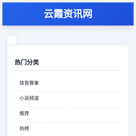
云霞资讯网
特
朗
热门分类
普
想
体育赛事
来
中
小说频道
国，
推荐
外
交
热榜
部