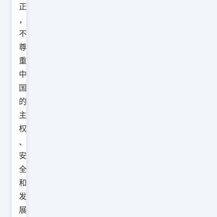
正
，
不
尊
重
中
国
的
主
权
、
安
全
和
发
展