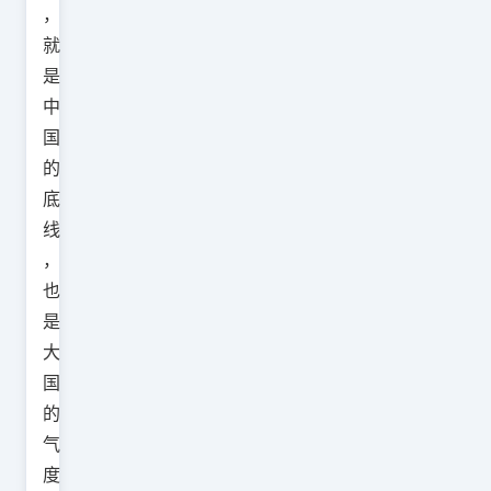
，
就
是
中
国
的
底
线
，
也
是
大
国
的
气
度