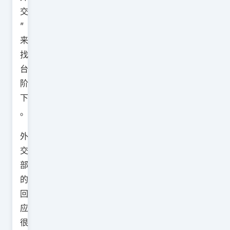
交
”
来
找
台
阶
下
。
外
交
部
的
回
应
很