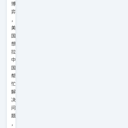
博
弈
，
美
国
想
拉
中
国
帮
忙
解
决
问
题
，