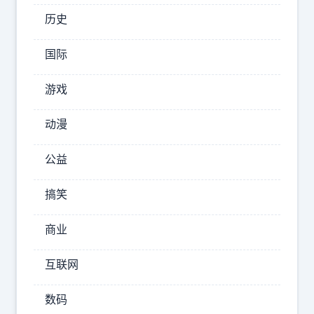
心
历史
里
就
国际
明
游戏
白
了：
动漫
不
管
公益
嘴
搞笑
上
商业
2025-
08-27
15:29:05
互联网
百
态
数码
世