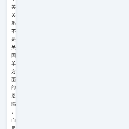
美
关
系
不
是
美
国
单
方
面
的
恩
赐
，
而
是