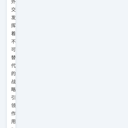
外
交
发
挥
着
不
可
替
代
的
战
略
引
领
作
用