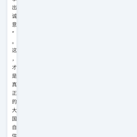
出
诚
意
”
。
这
，
才
是
真
正
的
大
国
自
信