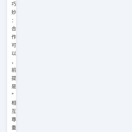
巧
妙
：
合
作
可
以
，
前
提
是
“
相
互
尊
重