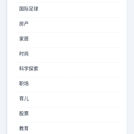
界
国际足球
侃
国
房产
际
家居
特
时尚
朗
普
科学探索
想
职场
来
中
育儿
国
，
股票
外
交
教育