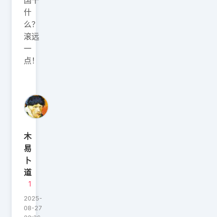
什
么？
滚远
一
点！
木
易
卜
道
1
2025-
08-27