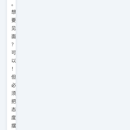
。
想
要
见
面
？
可
以
！
但
必
须
把
态
度
摆