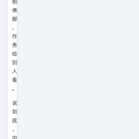
抱
佛
脚
、
作
秀
给
别
人
看
。
说
到
底
，
中