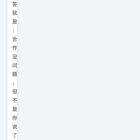
答
就
是
：
合
作
没
问
题
，
但
不
是
你
说
了