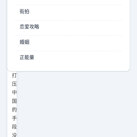
想
街拍
看
，
恋爱攻略
这
些
婚姻
年
正能量
美
国
打
压
中
国
的
手
段
没