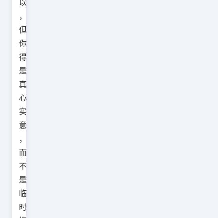
以
，
但
你
得
是
真
心
实
意
，
而
不
是
临
时