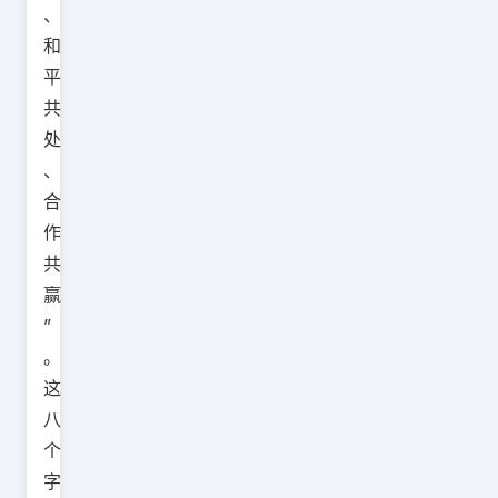
、
和
平
共
处
、
合
作
共
赢
”
。
这
八
个
字