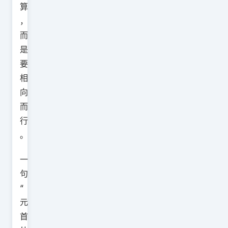
算
，
而
是
要
相
向
而
行
。
一
句
“
元
首