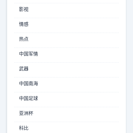
部
巧
影视
妙
情感
回
应
热点
特
中国军情
朗
普
武器
话
一
中国南海
出
口
中国足球
，
亚洲杯
很
多
科比
人