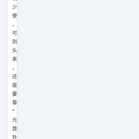
少
使
，
可
到
头
来
，
还
是
要
靠
“
元
首
外