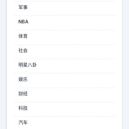
巧
军事
妙
NBA
回
应
体育
特
朗
社会
普
明星八卦
话
一
娱乐
出
财经
口，
很
科技
多
人
汽车