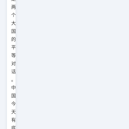
两
个
大
国
的
平
等
对
话
。
中
国
今
天
有
底