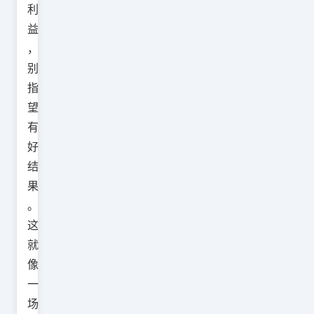
利
益
，
别
指
望
有
好
结
果
。
这
就
像
一
场