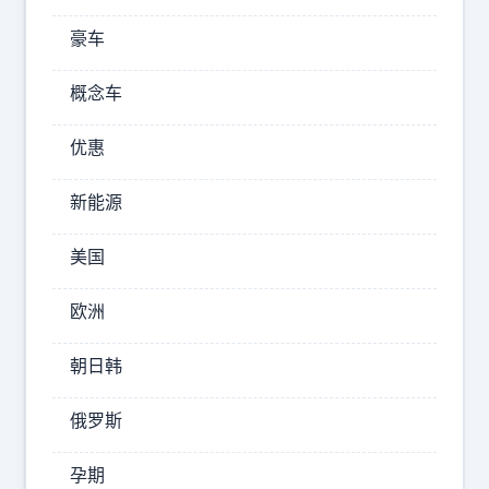
国
豪车
最
终
概念车
还
是
优惠
离
新能源
不
开
美国
和
中
欧洲
国
的
朝日韩
交
俄罗斯
往
。
孕期
想