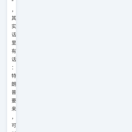
”
，
其
实
话
里
有
话
：
特
朗
普
要
来
，
可