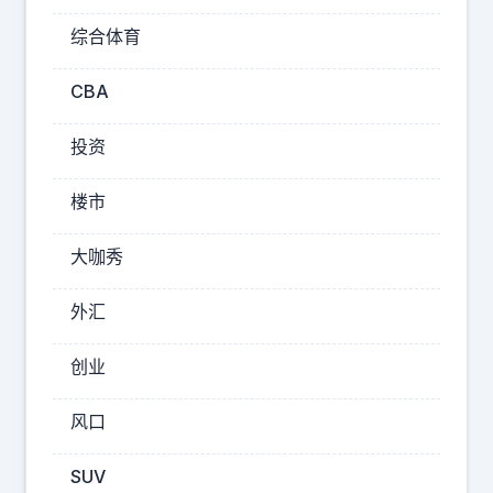
心
综合体育
里
就
CBA
明
投资
白
了
楼市
：
不
大咖秀
管
嘴
外汇
上
多
创业
强
风口
硬
，
SUV
美