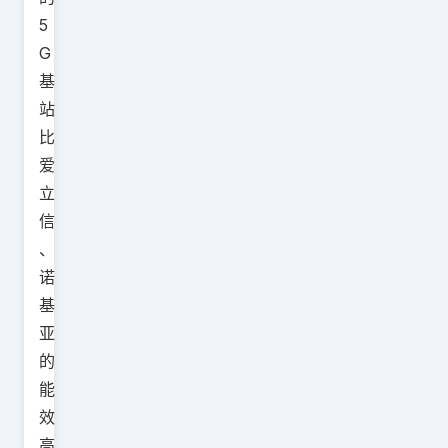
5
G
基
站
比
爱
立
信
、
诺
基
亚
的
能
效
高