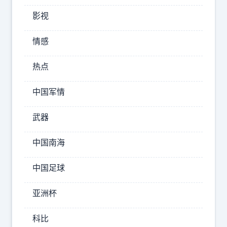
国
影视
家
都
情感
没
热点
想
到
中国军情
，
今
武器
天
的
中国南海
中
中国足球
国
居
亚洲杯
然
成
科比
为