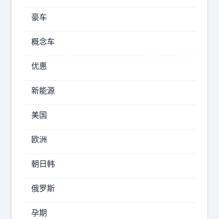
现
豪车
在
的
概念车
中
优惠
国
，
新能源
真
成
美国
了
当
欧洲
年
欧
朝日韩
美
俄罗斯
日
韩
孕期
的