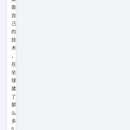
靠
自
己
的
技
术
，
在
全
球
建
了
那
么
多
5