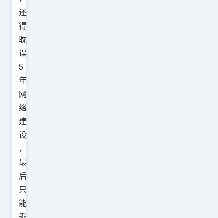
还
得
耽
误
5
年
网
络
建
设
，
最
后
只
能
乖