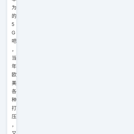
为
的
5
G
吧
，
当
年
欧
美
各
种
打
压
，
又