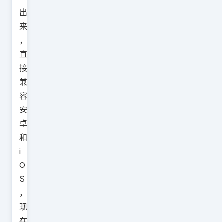
出
来
，
直
接
兼
容
安
卓
和
i
O
S
，
现
在