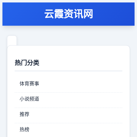
云霞资讯网
估
计
热门分类
美
国、
体育赛事
日
本、
小说频道
韩
推荐
国
等
热榜
国