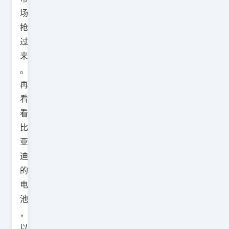
场
抢
过
来
。
再
看
看
比
亚
迪
的
电
池
，
以