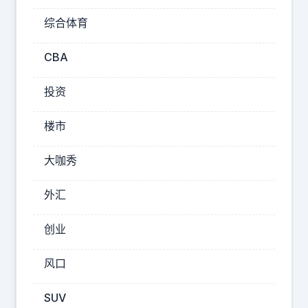
了
综合体育
“
昨
CBA
天
投资
的
自
楼市
己
”
大咖秀
，
形
外汇
势
完
创业
全
风口
逆
转
SUV
！