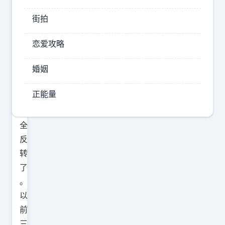
“
街拍
翻
版
恋爱攻略
”
，
婚姻
形
正能量
势
完
全
反
转
了
。
以
前
三