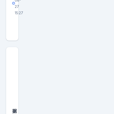
08-
27
15:27
9
.
3
阅
兵
在
即
，
日
本
强
化
反
据
华