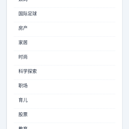
非
常
国际足球
小
失
马
房产
望
科
】
斯
家居
当
现
地
在
时尚
时
如
芒
间
科学探索
刺
9
在
职场
月
背
2
！
育儿
日
激
播
怒
股票
了
出
中
的
教育