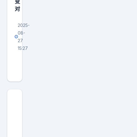
变
对
2025-
08-
27
15:27
据
外
媒
消
息
来
源
报
道
，