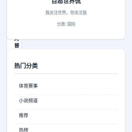
百态世界侃
特
朗
我关注世界，你关注我
普
：
分类: 国际
我
对
普
京
总
热门分类
统
非
常
体育赛事
失
望
小说频道
】
当
推荐
地
时
热榜
间