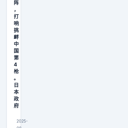
阵
0
，
，
打
西
响
飞
挑
J
衅
X
中
国
X
第
，
4
枪
。
日
本
政
府
2025-