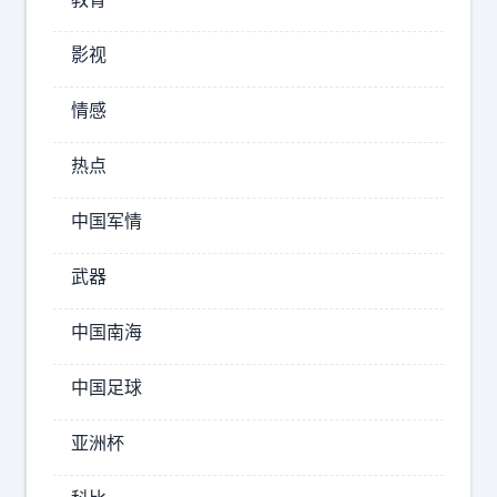
国
一
，
个
影视
小
播
马
情感
客
科
斯
节
热点
现
目
在
中
是
中国军情
，
手
特
足
武器
朗
无
措
普
中国南海
！
对
在
中国足球
菲
律
亚洲杯
宾
武