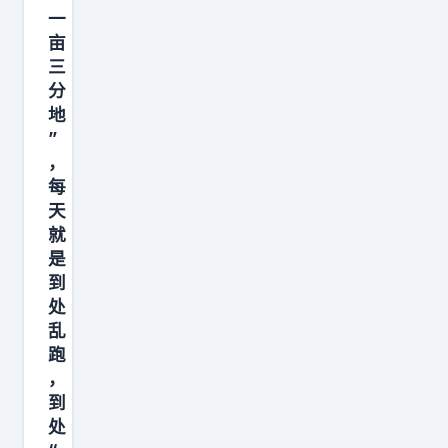
俄
一
亩
罗
三
斯
分
亲
地
密
”
盟
，
友
每
天
，
就
现
是
在
到
这
处
个
乱
国
跑
，
家
到
处