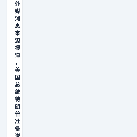
外
，
媒
石
消
破
息
茂
来
亲
源
报
自
道
上
，
阵
美
，
国
打
总
响
统
特
挑
朗
衅
普
中
准
国
备
第
说