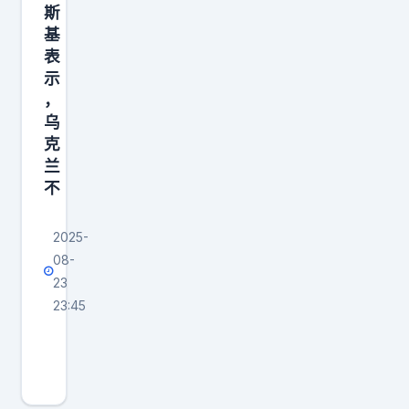
斯
基
表
示
，
乌
克
兰
不
2025-
08-
23
23:45
泽
连
斯
基