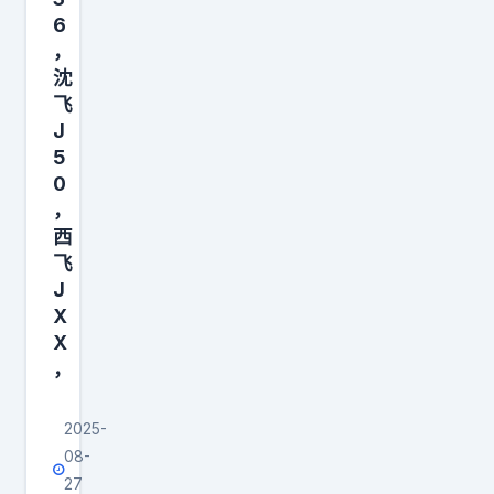
管
6
嘴
，
上
沈
飞
J
5
0
，
西
飞
J
X
X
，
2025-
08-
27