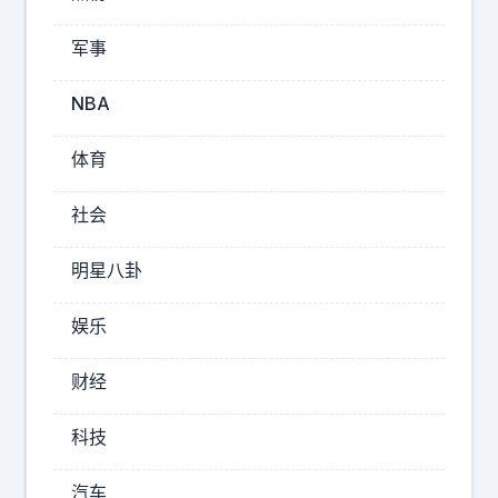
9
月
军事
2
日
NBA
播
出
体育
的
一
社会
个
播
明星八卦
客
节
娱乐
目
中
财经
，
特
科技
朗
普
汽车