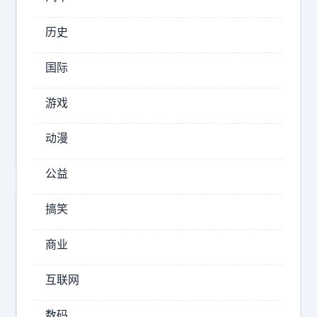
对
历史
2025-
09-
国际
03
15:19
游戏
【
特
动漫
朗
普
公益
：
搞笑
我
对
商业
普
京
互联网
总
统
数码