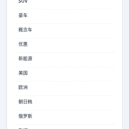
SUV
芒
刺
豪车
在
背
概念车
！
激
优惠
不
怒
要
新能源
了
期
中
待
美国
国
日
，
本
欧洲
小
道
歉
马
朝日韩
，
科
也
俄罗斯
斯
不
现
要