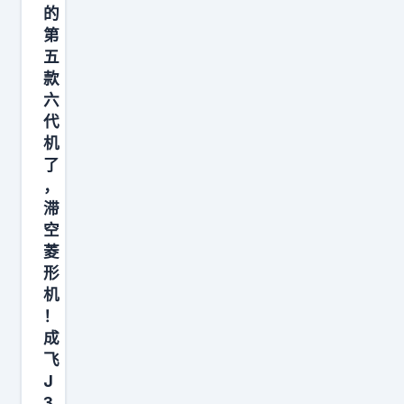
话
的
第
一
五
出
款
口
六
，
代
很
机
多
了
，
人
滞
心
空
里
菱
就
形
明
机
白
！
成
了
飞
：
J
不
3