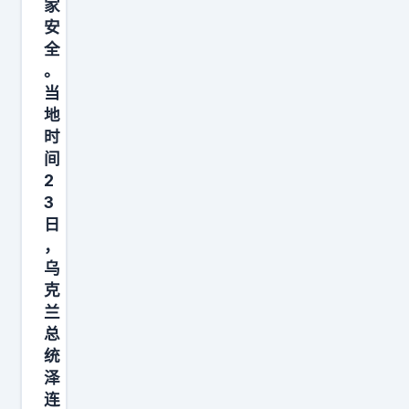
家
就
安
是
全
到
。
当
处
地
乱
时
跑
间
，
2
到
3
处
日
，
“
乌
惹
克
”
兰
事
总
情
统
！
泽
连