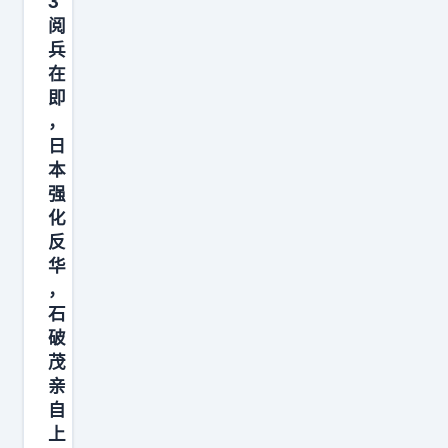
3
滞
阅
空
兵
菱
在
形
即
，
机
日
！
本
成
强
飞
化
J
反
3
华
，
6
石
，
破
沈
茂
飞
亲
J
自
5
上