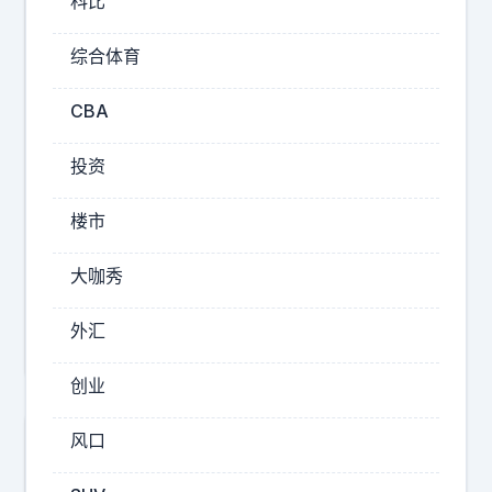
科比
装
部
综合体育
队
总
CBA
参
投资
2025-
08-
楼市
27
15:30
大咖秀
小
马
外汇
科
斯
创业
现
风口
在
如