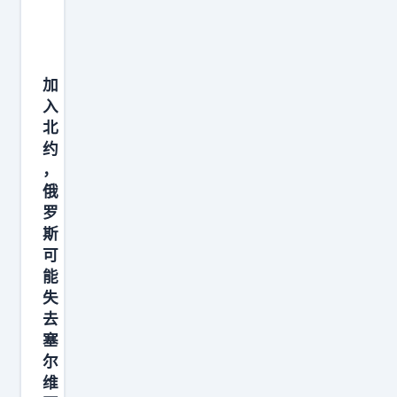
美
国
总
加
统
入
特
北
朗
约
普
，
准
俄
备
罗
斯
说
可
服
能
匈
失
牙
去
利
塞
总
尔
维
理