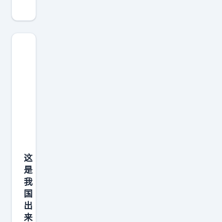
普
想
来
中
国
，
外
交
部
巧
妙
这
回
是
应
我
特
国
朗
出
普
来