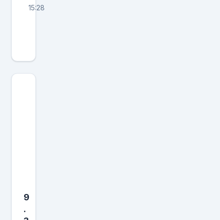
15:28
这
是
我
国
出
来
的
第
五
款
六
代
机
9
了
.
，