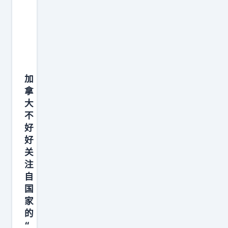
可
能
失
去
塞
加
尔
拿
维
大
亚
不
！
好
塞
好
尔
关
注
维
自
亚
国
一
家
直
的
是
“