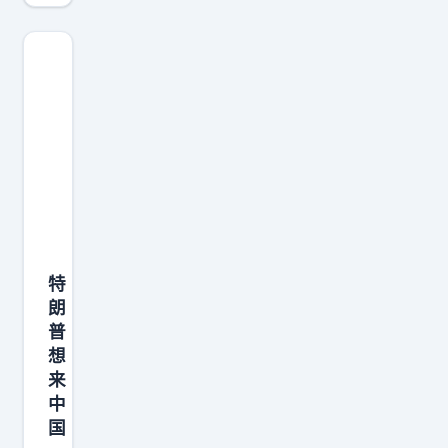
待
日
本
道
歉
，
也
不
要
期
特
待
朗
日
普
本
想
反
来
思
中
！
国