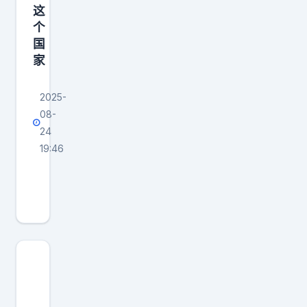
这
个
国
家
2025-
08-
24
19:46
加
入
北
约
，
俄
罗
斯