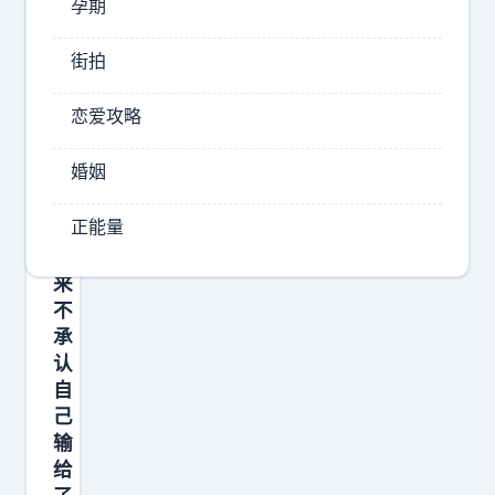
孕期
在
期
是
待
街拍
日
手
本
足
恋爱攻略
反
无
思
措
婚姻
！
！
日
正能量
在
本
从
菲
来
律
不
宾
承
武
认
装
自
部
己
输
队
给
总