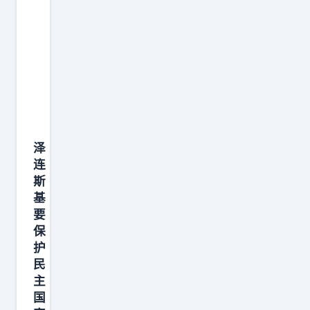
关
注
自
国
家
的
“
泽
一
连
亩
斯
三
基
分
要
地
保
”
护
民
，
主
每
国
天