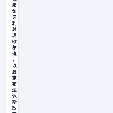
4
服
匈
枪
牙
。
利
日
总
本
理
政
欧
府
尔
班
，
以
要
求
布
达
佩
斯
改