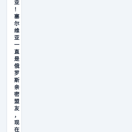
亚
欧
！
尔
塞
班
尔
，
维
以
亚
一
要
直
求
是
布
俄
达
罗
佩
斯
斯
亲
密
改
盟
变
友
对
，
现
在