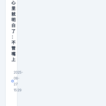
们
心
只
里
就
认
明
为
白
自
了
：
不
管
嘴
上
2025-
08-
27
15:29
特
朗