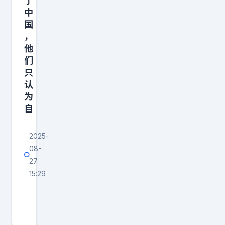
了
参
中
国
，
他
们
只
认
为
自
2025-
08-
27
15:29
不
要
期