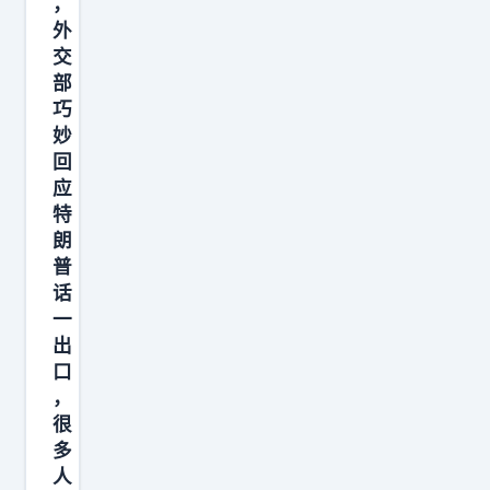
，
日
外
本
交
从
部
来
巧
不
妙
承
回
应
认
特
自
朗
己
普
输
话
给
一
了
出
口
中
，
国
很
，
多
他
人