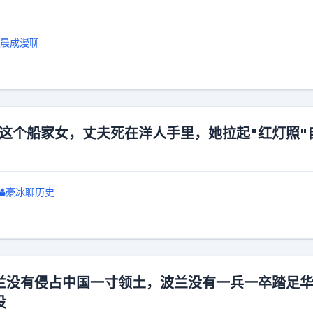
。
晨成漫聊
儿这个船家女，丈夫死在洋人手里，她拉起"红灯照"
豪冰聊历史
兰没有侵占中国一寸领土，波兰没有一兵一卒踏足
没