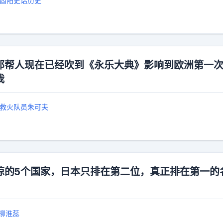
酉阳史话历史
那帮人现在已经吹到《永乐大典》影响到欧洲第一
我
救火队员朱可夫
谅的5个国家，日本只排在第二位，真正排在第一的
柳淮蕊