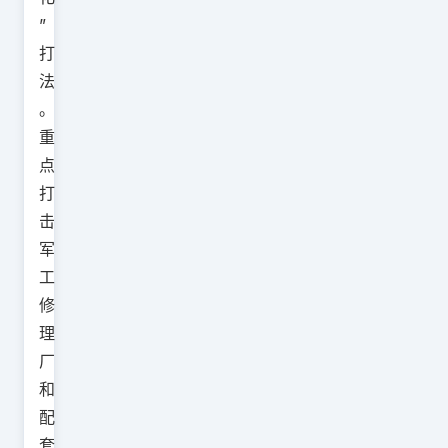
”
打
法
。
重
点
打
击
军
工
修
理
厂
和
配
套