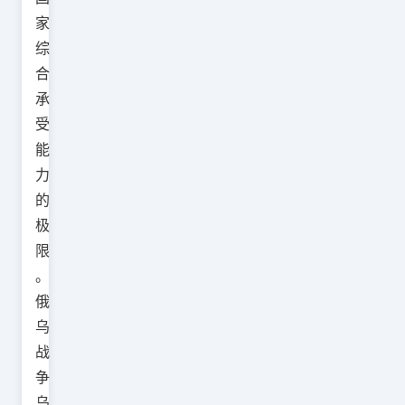
家
综
合
承
受
能
力
的
极
限
。
俄
乌
战
争
乌