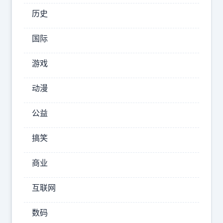
这
历史
是
要
国际
把
游戏
乌
克
动漫
兰
打
公益
得
搞笑
几
十
商业
年
互联网
恢
复
数码