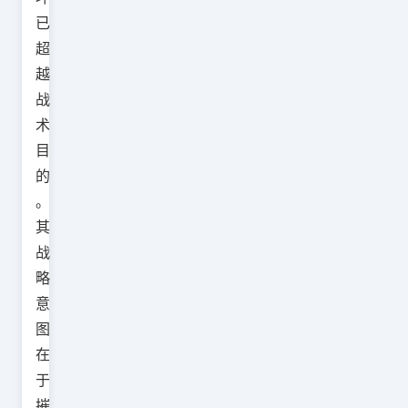
已
超
越
战
术
目
的
。
其
战
略
意
图
在
于
摧