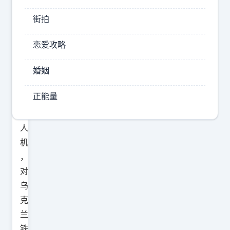
用
街拍
正
航
恋爱攻略
空
炸
婚姻
弹
正能量
和
无
人
机
，
对
乌
克
兰
铁