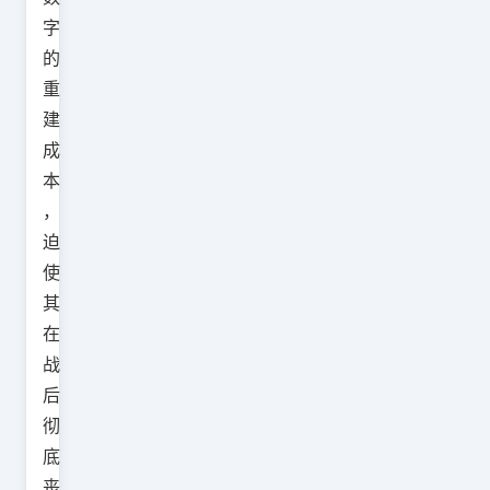
字
的
重
建
成
本
，
迫
使
其
在
战
后
彻
底
丧