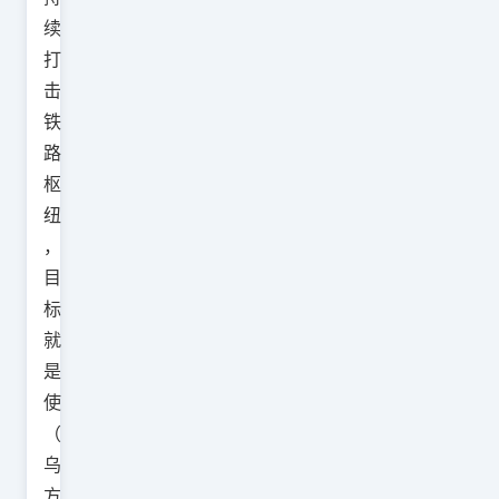
续
打
击
铁
路
枢
纽
，
目
标
就
是
使
（
乌
方