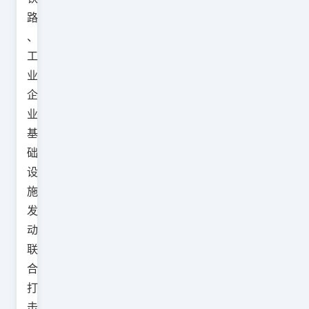
路
、
工
业
企
业
基
础
设
施
发
动
联
合
打
击