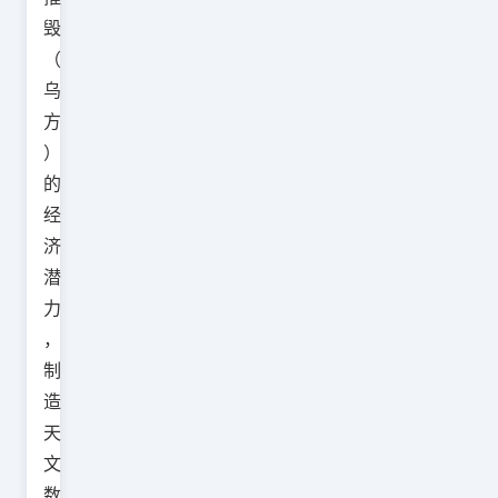
毁
（
乌
方
）
的
经
济
潜
力
，
制
造
天
文
数