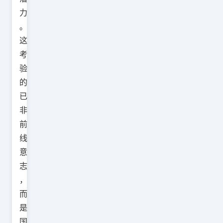
力
。
这
考
验
的
已
非
前
线
意
志
，
而
是
国