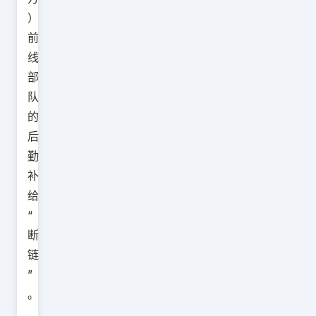
）
前
线
部
队
的
后
勤
补
给
“
断
链
”
。