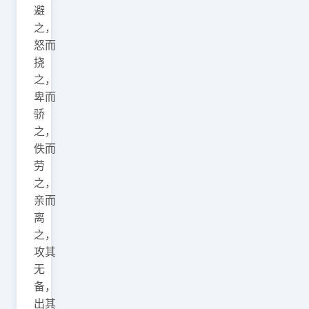
避
之，
怒而
挠
之，
卑而
骄
之，
佚而
劳
之，
亲而
离
之，
攻其
无
备，
出其