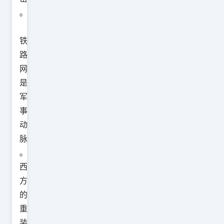
。
铁
路
网
是
军
事
动
脉
。
西
方
的
重
装