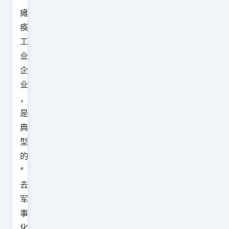
瘫
痪
工
业
企
业
，
是
典
型
的
“
去
军
事
化