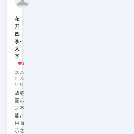
花
开
四
季-
大
圣
3
2025-
11-05
17:13
故能
而示
之不
能，
用而
示之