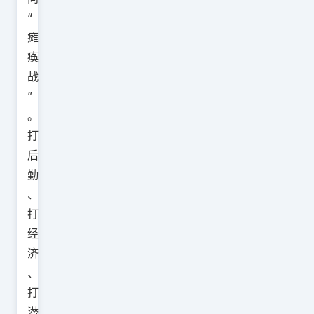
“
瘫
痪
战
”
。
打
后
勤
、
打
经
济
、
打
潜