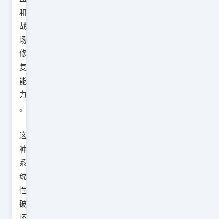
和
战
场
修
复
能
力
。
这
种
系
统
性
破
坏