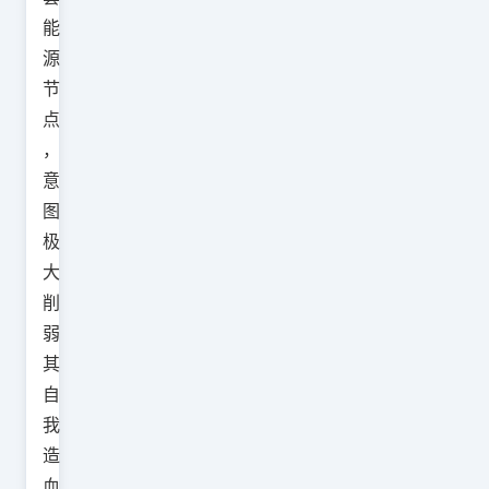
能
源
节
点
，
意
图
极
大
削
弱
其
自
我
造
血