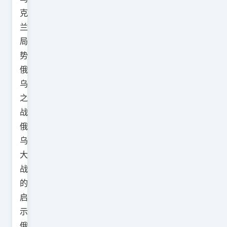
克
兰
局
势
俄
乌
之
战
俄
乌
大
战
的
启
示
俄