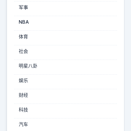
开
军事
始，
NBA
这
是
体育
要
彻
社会
底
明星八卦
瘫
痪
娱乐
的
财经
节
奏，
科技
普
京
汽车