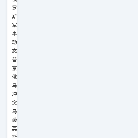
罗
斯
军
事
动
态
普
京
俄
乌
冲
突
乌
袭
莫
斯