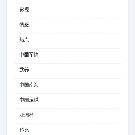
战
影视
争
才
情感
刚
热点
刚
开
中国军情
始
，
武器
这
是
中国南海
要
中国足球
彻
底
亚洲杯
瘫
痪
科比
的