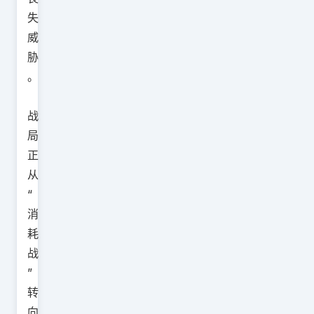
失
威
胁
。
战
局
正
从
“
消
耗
战
”
转
向