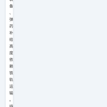
备
、
弹
药
补
给
高
度
依
赖
铁
轨
运
输
。
持