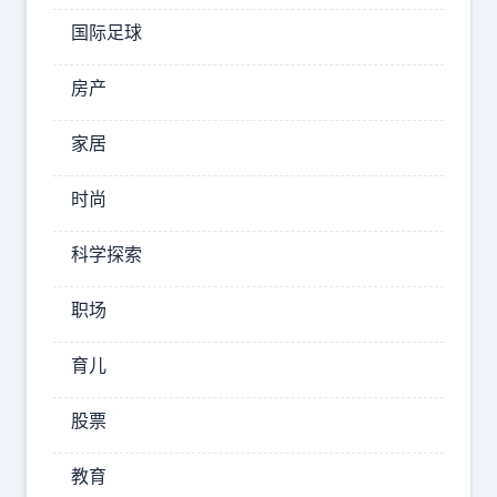
国际足球
2025-
11-04
17:05:22
房产
青
家居
山
觅
时尚
幽
境
科学探索
军
事
职场
育儿
真
正
股票
的
全
教育
面