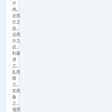
不
用。
近而
示之
远，
远而
示之
近，
利面
诱
之，
乱而
取
之，
实而
备
之，
强而