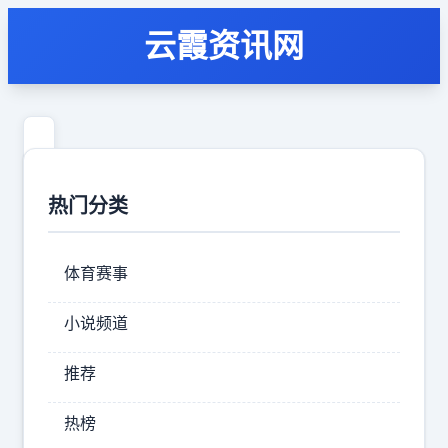
云霞资讯网
真
正
热门分类
的
全
体育赛事
面
战
小说频道
争
推荐
才
刚
热榜
刚