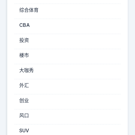
节
综合体育
奏
，
CBA
普
投资
京
这
楼市
是
要
大咖秀
把
乌
外汇
克
兰
创业
打
风口
得
几
SUV
十