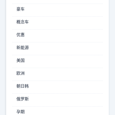
年
豪车
恢
复
概念车
不
优惠
了
。
新能源
俄
罗
美国
斯
武
欧洲
装
力
朝日韩
量
俄罗斯
再
次
孕期
动